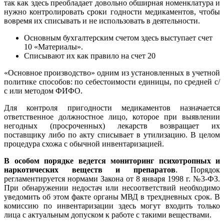
так как здесь преобладает довольно обширная номенклатура и
нужно контролировать сроки годности медикаментов, чтобы
вовремя их списывать и не использовать в деятельности.
Основным бухгалтерским счетом здесь выступает счет
10 «Материалы».
Списывают их как правило на счет 20
«Основное производство» одним из установленных в учетной
политике способов: по себестоимости единицы, по средней с/
с или методом ФИФО.
Для контроля пригодности медикаментов назначается
ответственное должностное лицо, которое при выявлении
негодных (просроченных) лекарств возвращает их
поставщику либо по акту списывает в утилизацию. В целом
процедура схожа с обычной инвентаризацией.
В особом порядке ведется мониторинг психотропных и
наркотических веществ и препаратов
. Порядок
регламентируется нормами Закона от 8 января 1998 г. №3-ФЗ.
При обнаружении недостач или несоответствий необходимо
уведомить об этом факте органы МВД в трехдневных срок. В
комиссию по инвентаризации здесь могут входить только
лица с актуальным допуском к работе с такими веществами.