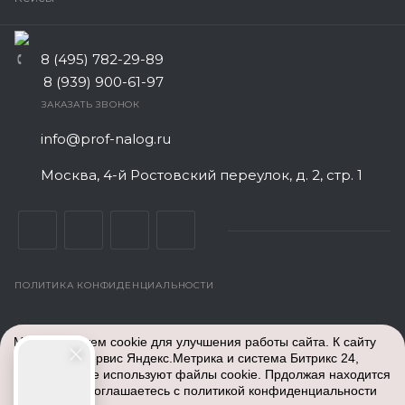
8 (495) 782-29-89
8 (939) 900-61-97
ЗАКАЗАТЬ ЗВОНОК
info@prof-nalog.ru
Москва, 4-й Ростовский переулок, д. 2, стр. 1
ПОЛИТИКА КОНФИДЕНЦИАЛЬНОСТИ
© Все права защищены. 2026
Центр Бухгалтерского
Мы используем cookie для улучшения работы сайта. К сайту
обслуживания
- аутсорсинг бух услуг для ИП и ООО
подключен сервис Яндекс.Метрика и система Битрикс 24,
недорого. Работаем по всей России: Москва и Московская
которые также используют файлы cookie. Прдолжая находится
область, Санкт-Петербург, Екатеринбург, Тверь, Белгород,
на сайте вы соглашаетесь с
политикой конфиденциальности
Краснодар, Красноярск, Владивосток, Пермь, Казань, Уфа,