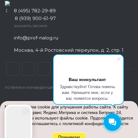
8 (495) 782-29-89
8 (939) 900-61-97
ЗАКАЗАТЬ ЗВОНОК
info@prof-nalog.ru
Москва, 4-й Ростовский переулок, д. 2, стр. 1
Ваш консультант
Здравствуйте! Готова помочь
ПОЛИТИКА КОНФИДЕНЦИАЛЬНОСТИ
вам. Напишите мне, если у
вас появятся вопросы.
© Все права защищены. 2026
Центр Бухгалтерского
Мы используем cookie для улучшения работы сайта. К сайту
обслуживания
- аутсорсинг бух услуг для ИП и ООО
подключен сервис Яндекс.Метрика и система Битрикс 24,
недорого. Работаем по всей России: Москва и Московская
которые также используют файлы cookie. Прдолжая находится
область, Санкт-Петербург, Екатеринбург, Тверь, Белгород,
на сайте вы соглашаетесь с
политикой конфиденциальности
Краснодар, Красноярск, Владивосток, Пермь, Казань, Уфа,
Новосибирск, Самара, Сочи, Нижний Новгород, Челябинск,
Омск, Воронеж, Волгоград, Мариуполь, Донецк.
Принимаю