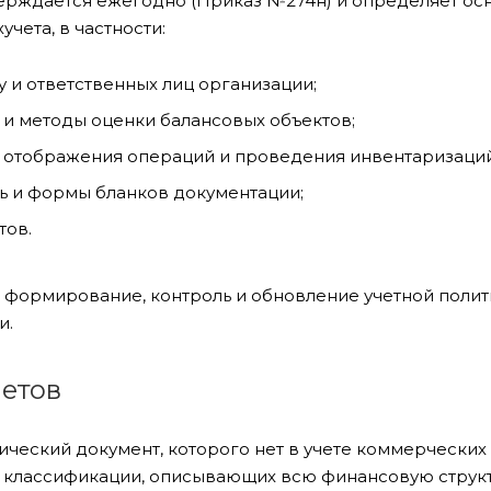
ерждается ежегодно (Приказ №274н) и определяет ос
учета, в частности:
у и ответственных лиц организации;
и методы оценки балансовых объектов;
 отображения операций и проведения инвентаризаций
 и формы бланков документации;
тов.
а формирование, контроль и обновление учетной полит
и.
четов
ический документ, которого нет в учете коммерческих
классификации, описывающих всю финансовую структ