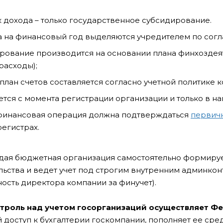
 дохода – только государственное субсидирование.
 на финансовый год выделяются учредителем по сог
ование производится на основании плана финхоздеят
расходы);
план счетов составляется согласно учетной политике 
ется с момента регистрации организации и только в на
финансовая операция должна подтверждаться
первич
регистрах.
дая бюджетная организация самостоятельно формируе
льства и ведет учет под строгим внутренним админкон
ость директора компании за финучет).
троль над учетом госорганизаций осуществляет Ф
 доступ к бухгалтерии госкомпании, пополняет ее сре