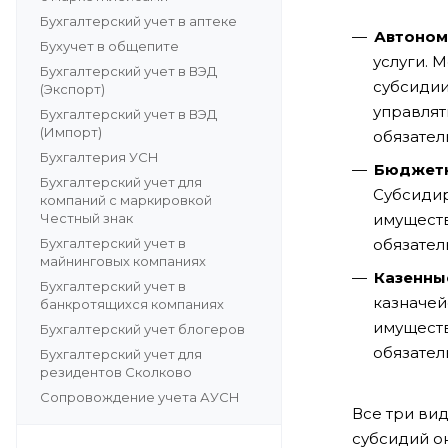
Бухгалтерский учет в аптеке
Автоно
Бухучет в общепите
услуги. 
Бухгалтерский учет в ВЭД
субсидии
(Экспорт)
управлят
Бухгалтерский учет в ВЭД
(Импорт)
обязател
Бухгалтерия УСН
Бюджет
Бухгалтерский учет для
Субсидир
компаний с маркировкой
Честный знак
имуществ
Бухгалтерский учет в
обязател
майнинговых компаниях
Казенны
Бухгалтерский учет в
казначей
банкротящихся компаниях
имуществ
Бухгалтерский учет блогеров
обязател
Бухгалтерский учет для
резидентов Сколково
Сопровождение учета АУСН
Все три ви
субсидий он