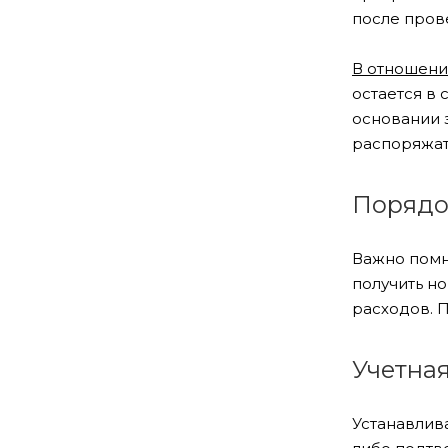
после пров
В отношени
остается в
основании 
распоряжат
Порядок
Важно помн
получить н
расходов. 
Учетна
Устанавлив