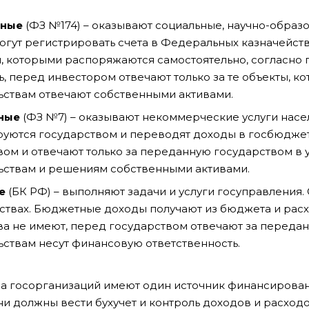
мные
(ФЗ №174) – оказывают социальные, научно-образ
Могут регистрировать счета в Федеральных казначейс
, которыми распоряжаются самостоятельно, согласно п
ь, перед инвестором отвечают только за те объекты, к
ьствам отвечают собственными активами.
ные
(ФЗ №7) – оказывают некоммерческие услуги насел
уются государством и переводят доходы в госбюджет
ом и отвечают только за переданную государством в
ьствам и решениям собственными активами.
е
(БК РФ) – выполняют задачи и услуги госуправления.
ствах. Бюджетные доходы получают из бюджета и рас
а не имеют, перед государством отвечают за переда
ьствам несут финансовую ответственность.
да госорганизаций имеют один источник финансирован
и должны вести бухучет и контроль доходов и расходов