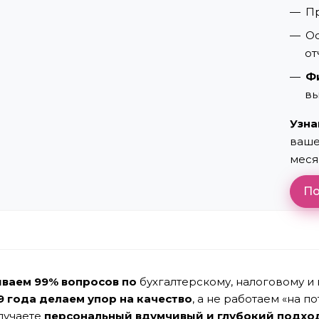
П
О
от
Ф
вы
Узна
ваше
меся
По
ваем 99% вопросов по
бухгалтерскому, налоговому и
9 года делаем упор на качество
, а не работаем «на по
лучаете
персональный вдумчивый и глубокий подхо