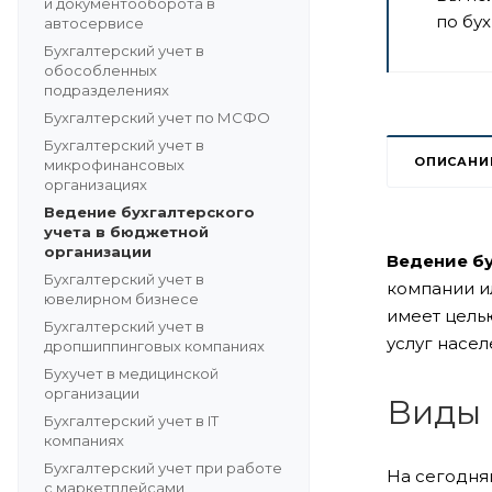
и документооборота в
по бух
автосервисе
Бухгалтерский учет в
обособленных
подразделениях
Бухгалтерский учет по МСФО
Бухгалтерский учет в
ОПИСАНИ
микрофинансовых
организациях
Ведение бухгалтерского
учета в бюджетной
организации
Ведение б
Бухгалтерский учет в
компании ил
ювелирном бизнесе
имеет цель
Бухгалтерский учет в
услуг насе
дропшиппинговых компаниях
Бухучет в медицинской
организации
Виды 
Бухгалтерский учет в IT
компаниях
Бухгалтерский учет при работе
На сегодня
с маркетплейсами