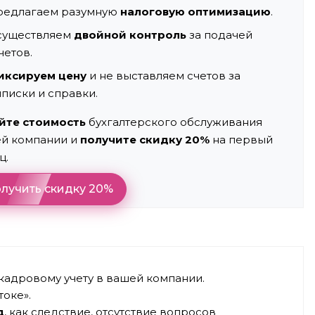
редлагаем разумную
налоговую оптимизацию
.
существляем
двойной контроль
за подачей
четов.
иксируем цену
и не выставляем счетов за
писки и справки.
йте стоимость
бухгалтерского обслуживания
й компании и
получите скидку 20%
на первый
ц.
лучить скидку 20%
 кадровому учету в вашей компании.
токе».
д
, как следствие, отсутствие вопросов