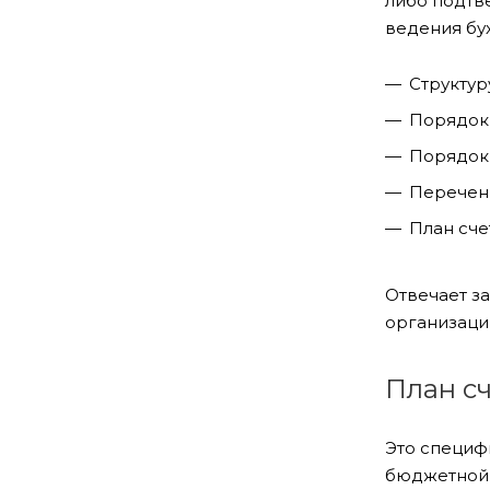
либо подтв
ведения бух
Структур
Порядок 
Порядок
Перечень
План сче
Отвечает з
организаци
План с
Это специф
бюджетной 