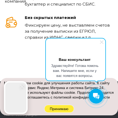
бухгалтер и специалист по СБИС.
Без скрытых платежей
Фиксируем цену, не выставляем счетов
за получение выписки из ЕГРЮЛ,
справки из ИФНС, сверки и т.д.
Ваш консультант
Здравствуйте! Готова помочь
вам. Напишите мне, если у
вас появятся вопросы.
Мы используем cookie для улучшения работы сайта. К сайту
подключен сервис Яндекс.Метрика и система Битрикс 24,
УСЛУГИ
которые также используют файлы cookie. Прдолжая находится
на сайте вы соглашаетесь с
политикой конфиденциальности
Бухгалтерские услуги
Бухучет
Принимаю
Налоговые услуги