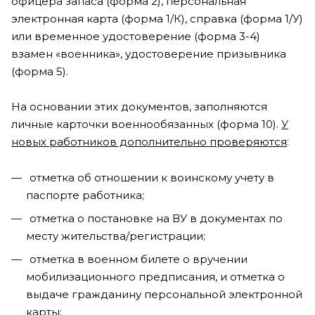
офицера запаса (форма 2), персональная
электронная карта (форма 1/К), справка (форма 1/У)
или временное удостоверение (форма 3-4)
взамен «военника», удостоверение призывника
(форма 5).
На основании этих документов, заполняются
личные карточки военнообязанных (форма 10).
У
новых работников дополнительно проверяются
:
отметка об отношении к воинскому учету в
паспорте работника;
отметка о постановке на ВУ в документах по
месту жительства/регистрации;
отметка в военном билете о вручении
мобилизационного предписания, и отметка о
выдаче гражданину персональной электронной
карты;