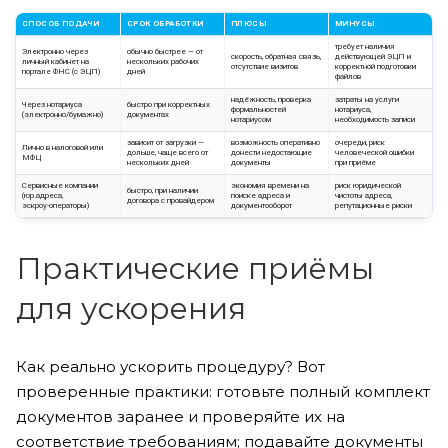
СПОСОБ ПОДАЧИ
СРОК ОБРАБОТКИ
ПЛЮСЫ
МИНУСЫ
требует наличия
Электронно через
обычно быстрее — от
скорость, обратная связь,
действующей ЭЦП и
личный кабинет на
нескольких рабочих
отсутствие визитов
корректной подготовки
портале ФНС (с ЭЦП)
дней
файлов
надёжность, проверка
затраты на услуги
Через нотариуса
быстро при корректных
формальностей
нотариуса,
(электронно/бумажно)
документах
нотариусом
необходимость записи
зависит от загрузки —
возможность оперативно
очереди, риск
Лично в налоговой или
дольше, чаще всего от
донести недостающие
человеческой ошибки
МФЦ
нескольких дней
документы
при приёме
Сервисные компании
экономия времени на
риск юридической
быстро, при наличии
(юр.адреса,
поиске адреса и
чистоты адреса,
договора с провайдером
эскроу‑операторы)
документооборот
репутационные риски
Практические приёмы
для ускорения
Как реально ускорить процедуру? Вот
проверенные практики: готовьте полный комплект
документов заранее и проверяйте их на
соответствие требованиям; подавайте документы