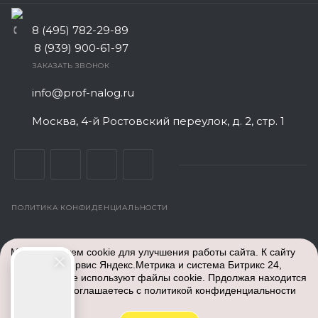
8 (495) 782-29-89
8 (939) 900-61-97
ЗАКАЗАТЬ ЗВОНОК
info@prof-nalog.ru
Москва, 4-й Ростовский переулок, д. 2, стр. 1
ПОЛИТИКА КОНФИДЕНЦИАЛЬНОСТИ
© Все права защищены. 2026
Центр Бухгалтерского
Мы используем cookie для улучшения работы сайта. К сайту
обслуживания
- аутсорсинг бух услуг для ИП и ООО
подключен сервис Яндекс.Метрика и система Битрикс 24,
недорого. Работаем по всей России: Москва и Московская
которые также используют файлы cookie. Прдолжая находится
область, Санкт-Петербург, Екатеринбург, Тверь, Белгород,
на сайте вы соглашаетесь с
политикой конфиденциальности
Краснодар, Красноярск, Владивосток, Пермь, Казань, Уфа,
Новосибирск, Самара, Сочи, Нижний Новгород, Челябинск,