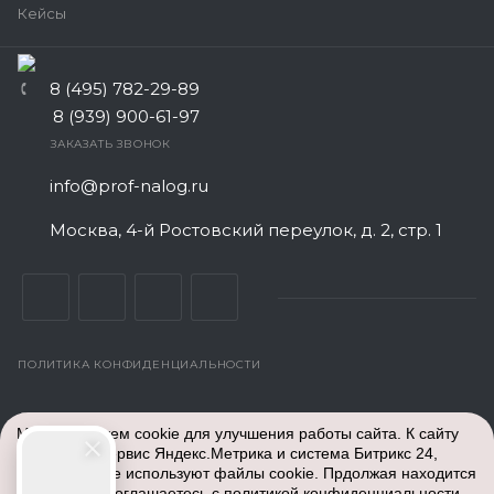
Кейсы
8 (495) 782-29-89
8 (939) 900-61-97
ЗАКАЗАТЬ ЗВОНОК
info@prof-nalog.ru
Москва, 4-й Ростовский переулок, д. 2, стр. 1
ПОЛИТИКА КОНФИДЕНЦИАЛЬНОСТИ
© Все права защищены. 2026
Центр Бухгалтерского
Мы используем cookie для улучшения работы сайта. К сайту
обслуживания
- аутсорсинг бух услуг для ИП и ООО
подключен сервис Яндекс.Метрика и система Битрикс 24,
недорого. Работаем по всей России: Москва и Московская
которые также используют файлы cookie. Прдолжая находится
область, Санкт-Петербург, Екатеринбург, Тверь, Белгород,
на сайте вы соглашаетесь с
политикой конфиденциальности