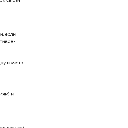
пок сырья
и, если
ктивов-
ду и учета
иям) и
ее сальдо)