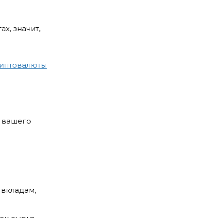
х, значит,
риптовалюты
о вашего
 вкладам,