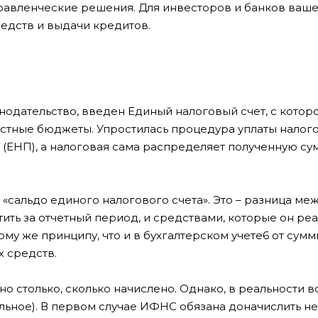
равленческие решения. Для инвесторов и банков ваш
редств и выдачи кредитов.
нодательство, введен Единый налоговый счет, с котор
стные бюджеты. Упростилась процедура уплаты налого
(ЕНП), а налоговая сама распределяет полученную су
е «сальдо единого налогового счета». Это – разница ме
ить за отчетный период, и средствами, которые он ре
му же принципу, что и в бухгалтерском учете6 от сум
 средств.
но столько, сколько начислено. Однако, в реальности 
ельное). В первом случае ИФНС обязана доначислить 