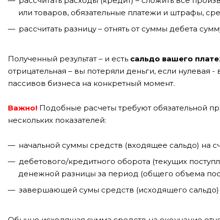
рассчитать расходы (кредит) – сложить все произ
или товаров, обязательные платежи и штрафы, средс
рассчитать разницу – отнять от суммы дебета сумм
Полученный результат – и есть
сальдо вашего плат
отрицательная – вы потеряли деньги, если нулевая -
пассивов бизнеса на конкретный момент.
Важно!
Подобные расчеты требуют обязательной при
нескольких показателей:
начальной суммы средств (входящее сальдо) на сч
дебетового/кредитного оборота (текущих поступ
денежной разницы за период (общего объема пост
завершающей сумы средств (исходящего сальдо) и
Обычно исходящая сумма средств на окончание отч