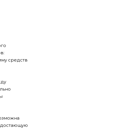
е
ого
в:
мму средств
жду
ально
мы
возможна
недостающую