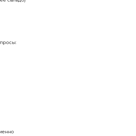
просы:
еменно