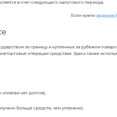
исляется в счет следующего налогового периода.
Если нужно
ведение 
се
ударством за границу и купленных за рубежом товаров
неторговые операции средствах. Здесь также исполь
 оплатам нет долгов);
лучено больше средств, чем уплачено);