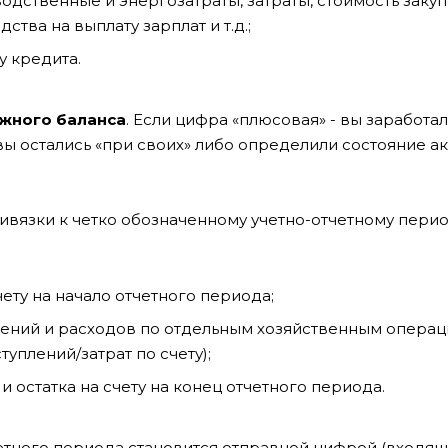
водственные и энергозатраты, затраты, стоимость заку
тва на выплату зарплат и т.д.;
у кредита.
ежного баланса
. Если цифра «плюсовая» - вы заработал
 вы остались «при своих» либо определили состояние а
вязки к четко обозначенному учетно-отчетному перио
ету на начало отчетного периода;
лений и расходов по отдельным хозяйственным операц
уплений/затрат по счету);
 остатка на счету на конец отчетного периода.
етного периода становится отправной цифрой (входящ