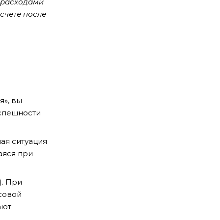
и расходами
 счете после
я», вы
успешности
ая ситуация
аяся при
). При
совой
ают