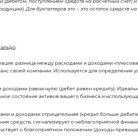
и (дебетом, поступлением средств на расчетный счет) 
одукции). Для бухгалтеров это – это остаток средств на
сальдо
:
туация: разница между расходами и доходами «плюсова
ланс своей компании. Используется для определения 
 доходами равна нулю (дебет равен кредиту). Идеальн
ьное состояние активов вашего бизнеса и использующ
ами и доходами отрицательная (кредит больше дебита
ения средств, сигнализирует о неблагоприятной финан
тельствует о благоприятном положении (доходы превыш