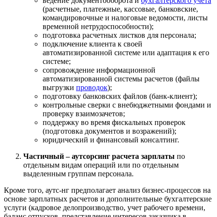
ведение документооборота и
бухгалтерского учета
(расчетные, платежные, кассовые, банковские,
командировочные и налоговые ведомости, листы
временной нетрудоспособности);
подготовка расчетных листков для персонала;
подключение клиента к своей
автоматизированной системе или адаптация к его
системе;
сопровождение информационной
автоматизированной системы расчетов (файлы
выгрузки
проводок
);
подготовку банковских файлов (банк-клиент);
контрольные сверки с внебюджетными фондами и
проверку взаимозачетов;
поддержку во время фискальных проверок
(подготовка документов и возражений);
юридический и финансовый консалтинг.
Частичный – аутсорсинг расчета зарплаты
по
отдельным видам операций или по отдельным
выделенным группам персонала.
Кроме того, аутс-нг предполагает анализ бизнес-процессов на
основе зарплатных расчетов и дополнительные бухгалтерские
услуги (кадровое делопроизводство, учет рабочего времени,
баланс отпусков, представление интересов заказчика в