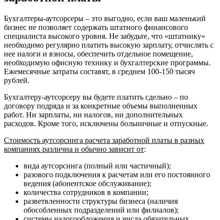
Бухгалтеры-аутсорсеры – это выгодно, если ваш маленький
бизнес не позволяет содержать штатного финансового
специалиста высокого уровня. Не забудьте, что «штатнику»
необходимо регулярно платить высокую зарплату, отчислять с
нее налоги и взносы, обеспечить отдельное помещение,
необходимую офисную технику и бухгалтерские программы.
Ежемесячные затраты составят, в среднем 100-150 тысяч
рублей.
Бухгалтеру-аутсорсеру вы будете платить сдельно – по
договору подряда и за конкретные объемы выполненных
работ. Ни зарплаты, ни налогов, ни дополнительных
расходов. Кроме того, исключены больничные и отпускные.
Стоимость аутсорсинга расчета заработной платы в разных
компаниях различна и обычно зависит от
:
вида аутсорсинга (полный или частичный);
разового подключения к расчетам или его постоянного
ведения (абонентское обслуживание);
количества сотрудников в компании;
разветвленности структуры бизнеса (наличия
обособленных подразделений или филиалов);
системы налогообложения и числа обязательных