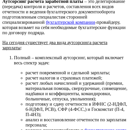
Аутсорсинг расчета заработной платы
– это делегирование
(передача) контроля и расчетов, составления всех видов
отчетности и ведения бухгалтерского документооборота
подготовленным специалистам сторонней
специализированной
бухгалтерской компании
-провайдеру,
которая возьмет на себя необходимые бухгалтерские функции
по договору подряда.
На сегодня существует два вида аутсорсинга расчета
зарплаты
:
Полный – комплексный аутсорсинг, который включает
весь спектр задач:
расчет повременной и сдельной зарплаты;
расчет налогов и страховых платежей;
расчет любых начислений и удержаний (премии,
материальная помощь, сверхурочные, совмещение,
надбавки и коэффициенты, командировки,
больничные, отпуска, увольнения);
подготовку и сдачу отчетности в ИФНС (2-НДФЛ,
6-НДФЛ, РСВ), СФР (4-ФСС,) и Госкомстат (П-4,
П-4НЗ);
анализ и восстановление отчетности по зарплатам
персонала;