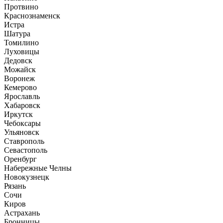
Протвино
Краснознаменск
Истра
Шатура
Томилино
Луховицы
Дедовск
Можайск
Воронеж
Кемерово
Ярославль
Хабаровск
Иркутск
Чебоксары
Ульяновск
Ставрополь
Севастополь
Оренбург
Набережные Челны
Новокузнецк
Рязань
Сочи
Киров
Астрахань
Бронницы