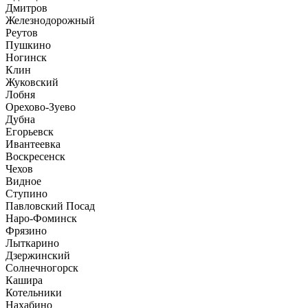
Дмитров
Железнодорожный
Реутов
Пушкино
Ногинск
Клин
Жуковский
Лобня
Орехово-Зуево
Дубна
Егорьевск
Ивантеевка
Воскресенск
Чехов
Видное
Ступино
Павловский Посад
Наро-Фоминск
Фрязино
Лыткарино
Дзержинский
Солнечногорск
Кашира
Котельники
Нахабино