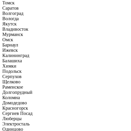
Томск
Саратов
Волгоград
Вологда
Якутск
Владивосток
Мурманск
Омск
Барнаул
Ижевск
Калининград
Балашиха
Химки
Подольск
Серпухов
Щелково
Раменское
Долгопрудный
Коломна
Домодедово
Красногорск
Сергиев Посад
Люберцы
Электросталь
Одинцово