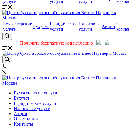
услуги
услуги
услуги
компа
Бухгалтерские
Юридические
Налоговые
О
Бухучет
Акции
услуги
услуги
услуги
компа
Получить бесплатную консультацию
Бухгалтерские услуги
Бухучет
Юридические услуги
Налоговые услуги
Акции
О компании
Контакты