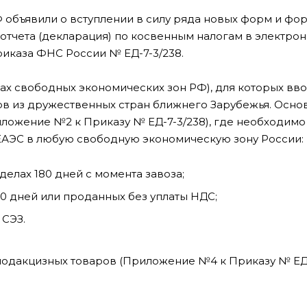
объявили о вступлении в силу ряда новых форм и фо
отчета (декларация) по косвенным налогам в электрон
иказа ФНС России № ЕД-7-3/238.
тах свободных экономических зон РФ), для которых вв
ов из дружественных стран ближнего Зарубежья. Осно
иложение №2 к Приказу № ЕД-7-3/238), где необходимо
ЕАЭС в любую свободную экономическую зону России:
делах 180 дней с момента завоза;
80 дней или проданных без уплаты НДС;
 СЭЗ.
подакцизных товаров (Приложение №4 к Приказу № ЕД-