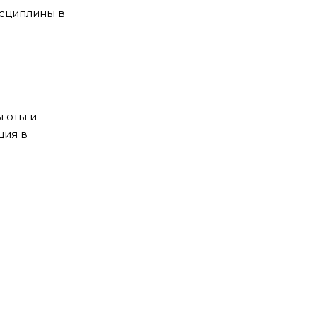
исциплины в
готы и
ция в