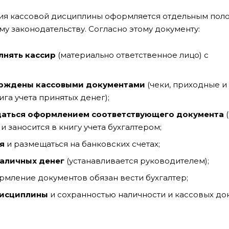
ия кассовой дисциплины оформляется отдельным пол
у законодательству. Согласно этому документу:
лнять кассир
(материально ответственное лицо) с
ерждены кассовыми документами
(чеки, приходные и
га учета принятых денег);
даться оформлением соответствующего документа
(
заносится в книгу учета бухгалтером;
я
и размещаться на банковских счетах;
наличных денег
(устанавливается руководителем);
мление документов обязан вести бухгалтер;
дисциплины
и сохранностью наличности и кассовых до