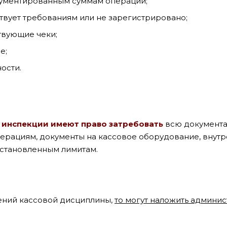
окументированным суммам операций;
твует требованиям или не зарегистрировано;
твующие чеки;
е;
ости.
 инспекции имеют право затребовать
всю документа
перациям, документы на кассовое оборудование, внут
установленным лимитам.
ений кассовой дисциплины,
то могут наложить админи