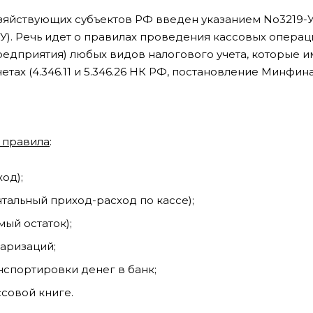
яйствующих субъектов РФ введен указанием No3219-
7-У). Речь идет о правилах проведения кассовых операц
редприятия) любых видов налогового учета, которые и
тах (4.346.11 и 5.346.26 НК РФ, постановление Минфин
 правила
:
од);
альный приход-расход по кассе);
ый остаток);
аризаций;
нспортировки денег в банк;
совой книге.