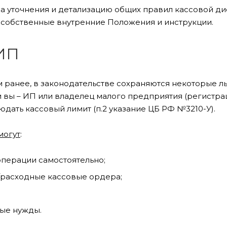
а уточнения и детализацию общих правил кассовой д
 собственные внутренние Положения и инструкции.
 ИП
 ранее, в законодательстве сохраняются некоторые ль
 вы – ИП или владелец малого предприятия (регистра
юдать кассовый лимит (п.2 указание ЦБ РФ №3210-У).
могут
:
операции самостоятельно;
/расходные кассовые ордера;
ые нужды.