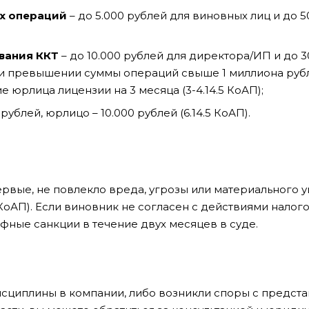
ых операций
– до 5.000 рублей для виновных лиц и до 5
ования ККТ
– до 10.000 рублей для директора/ИП и до 3
ри превышении суммы операций свыше 1 миллиона руб
 юрлица лицензии на 3 месяца (3-4.14.5 КоАП);
рублей, юрлицо – 10.000 рублей (6.14.5 КоАП).
вые, не повлекло вреда, угрозы или материального 
КоАП). Если виновник не согласен с действиями налог
ные санкции в течение двух месяцев в суде.
дисциплины в компании, либо возникли споры с предст