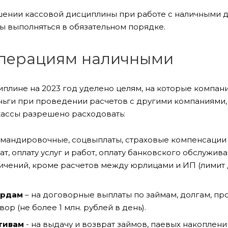
шении кассовой дисциплины при работе с наличными 
ы выполняться в обязательном порядке.
операциям наличными
плине на 2023 год уделено целям, на которые компан
ьги при проведении расчетов с другими компаниями,
кассы разрешено расходовать:
командировочные, соцвыплаты, страховые компенсации
, оплату услуг и работ, оплату банковского обслужива
чений, кроме расчетов между юрлицами и ИП (лимит 
ардам
– на договорные выплаты по займам, долгам, пр
ор (не более 1 млн. рублей в день).
тивам
- на выдачу и возврат займов, паевых накоплени