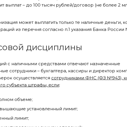
 выплат – до 100 тысяч рублей/договор (не более 2 мл
изация может выплатить только те наличные деньги, 
ераций из перечня согласно п.1 указания Банка России 
совой дисциплины
ций с наличными средствами отвечают назначенные
ые сотрудники – бухгалтера, кассиры и директор ком
оверок осуществляется
сотрудниками ФНС (ФЗ №943), 
го субъекта штрафы, если
:
олном объеме;
евышающие установленный лимит;
енный лимит;