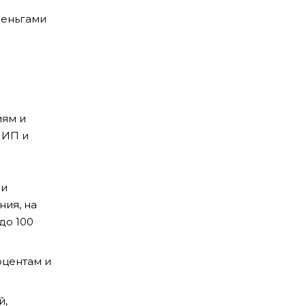
деньгами
иям и
 ИП и
 и
ния, на
до 100
оцентам и
й,