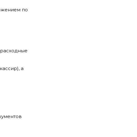
ожением по
 расходные
кассир), а
кументов