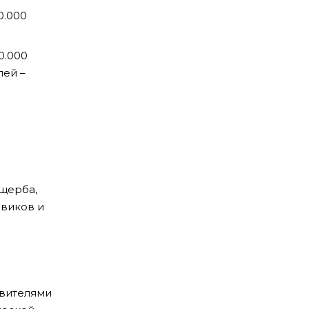
0.000
0.000
лей –
ущерба,
овиков и
авителями