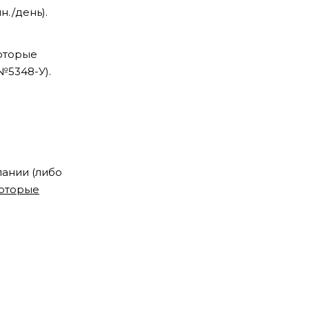
н./день).
которые
№5348-У).
пании (либо
которые