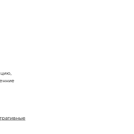
цию,
ренние
стративные