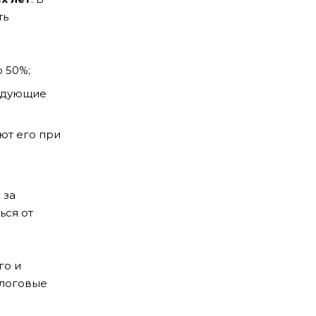
ть
 50%;
ледующие
ют его при
 за
ться от
го и
алоговые