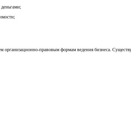
 деньгами;
имости;
сем организационно-правовым формам ведения бизнеса. Существу