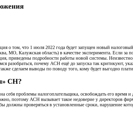
ложения
 о том, что 1 июля 2022 года будет запущен новый налоговый 
ква, МО, Калужская область) в качестве эксперимента. Если за по
ия, приведены подробности работы новой системы. Неизвестно,
ся разобраться, почему АСН ещё до запуска так критикуют, ука
также сделаем выводы по поводу того, кому будет выгодно плат
я» СН?
 на себя проблемы налогоплательщика, освобождать его время и
зможно, поэтому АСН вызывает такое недоверие у директоров фир
жбы должны проверяться в установленные сроки, нарушение кот