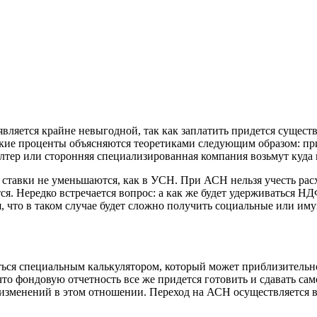
является крайне невыгодной, так как заплатить придется сущес
ие проценты объясняются теоретиками следующим образом: прид
алтер или сторонняя специализированная компания возьмут куда 
ставки не уменьшаются, как в УСН. При АСН нельзя учесть расх
тся. Нередко встречается вопрос: а как же будет удерживаться Н
я, что в таком случае будет сложно получить социальные или 
ться специальным калькулятором, который может приблизительн
 что фондовую отчетность все же придется готовить и сдавать с
изменений в этом отношении. Переход на АСН осуществляется 