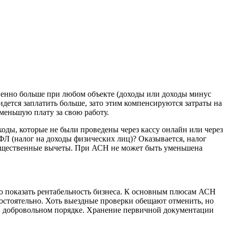
твенно больше при любом объекте (доходы или доходы минус
ется заплатить больше, зато этим компенсируются затраты на
меньшую плату за свою работу.
оды, которые не были проведены через кассу онлайн или через
ДФЛ (налог на доходы физических лиц)? Оказывается, налог
имущественные вычеты. При АСН не может быть уменьшена
о показать рентабельность бизнеса. К основным плюсам АСН
амостоятельно. Хоть выездные проверки обещают отменить, но
в добровольном порядке. Хранение первичной документации