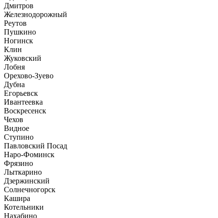
Дмитров
Железнодорожный
Реутов
Пушкино
Ногинск
Клин
Жуковский
Лобня
Орехово-Зуево
Дубна
Егорьевск
Ивантеевка
Воскресенск
Чехов
Видное
Ступино
Павловский Посад
Наро-Фоминск
Фрязино
Лыткарино
Дзержинский
Солнечногорск
Кашира
Котельники
Нахабино