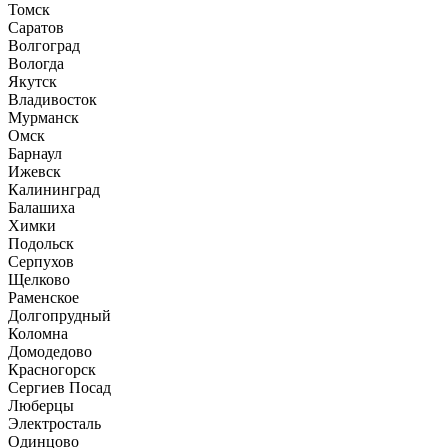
Томск
Саратов
Волгоград
Вологда
Якутск
Владивосток
Мурманск
Омск
Барнаул
Ижевск
Калининград
Балашиха
Химки
Подольск
Серпухов
Щелково
Раменское
Долгопрудный
Коломна
Домодедово
Красногорск
Сергиев Посад
Люберцы
Электросталь
Одинцово