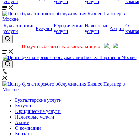
услуги
услуги
услуги
компа
Бухгалтерские
Юридические
Налоговые
О
Бухучет
Акции
услуги
услуги
услуги
компа
Получить бесплатную консультацию
Бухгалтерские услуги
Бухучет
Юридические услуги
Налоговые услуги
Акции
О компании
Контакты