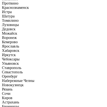
Протвино
Краснознаменск
Истра
Шатура
Томилино
Луховицы
Дедовск
Можайск
Воронеж
Кемерово
Ярославль
Хабаровск
Иркутск
Чебоксары
Ульяновск
Ставрополь
Севастополь
Оренбург
Набережные Челны
Новокузнецк
Рязань
Сочи
Киров
Астрахань
Бронницы