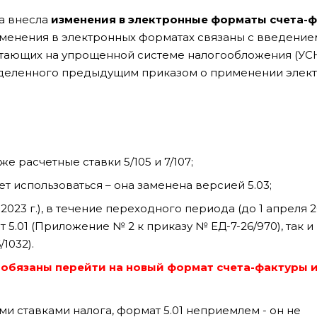
да внесла
изменения в электронные форматы счета-ф
менения в электронных форматах связаны с введением
отающих на упрощенной системе налогообложения (УСН)
ределенного предыдущим приказом о применении элек
 расчетные ставки 5/105 и 7/107;
т использоваться – она заменена версией 5.03;
.2023 г.), в течение переходного периода (до 1 апреля 2
 5.01 (Приложение № 2 к приказу № ЕД-7-26/970), так и
1032).
С обязаны перейти на новый формат счета-фактуры 
и ставками налога, формат 5.01 неприемлем - он не