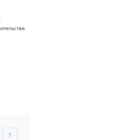
в
ительства