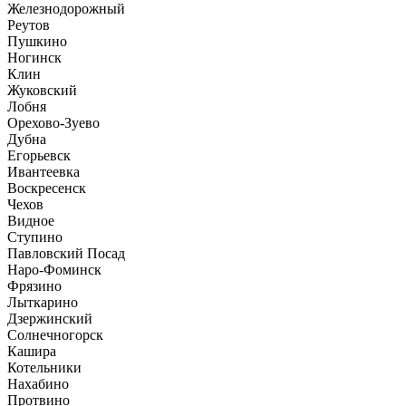
Железнодорожный
Реутов
Пушкино
Ногинск
Клин
Жуковский
Лобня
Орехово-Зуево
Дубна
Егорьевск
Ивантеевка
Воскресенск
Чехов
Видное
Ступино
Павловский Посад
Наро-Фоминск
Фрязино
Лыткарино
Дзержинский
Солнечногорск
Кашира
Котельники
Нахабино
Протвино