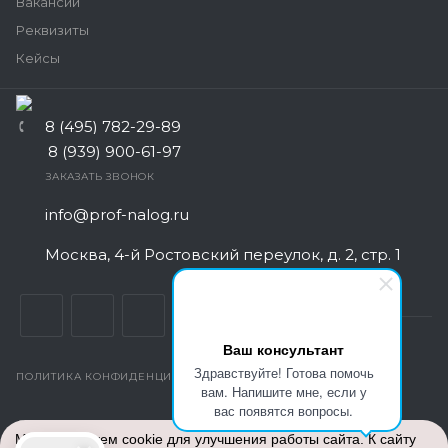
Вакансии
Реквизиты
Кейсы
8 (495) 782-29-89
8 (939) 900-61-97
ЗАКАЗАТЬ ЗВОНОК
info@prof-nalog.ru
Москва, 4-й Ростовский переулок, д. 2, стр. 1
Ваш консультант
Здравствуйте! Готова помочь
ПОЛИТИКА КОНФИДЕНЦИАЛЬНОСТИ
вам. Напишите мне, если у
вас появятся вопросы.
© Все права защищены. 2026
Центр Бухгалтерского
Мы используем cookie для улучшения работы сайта. К сайту
обслуживания
- аутсорсинг бух услуг для ИП и ООО