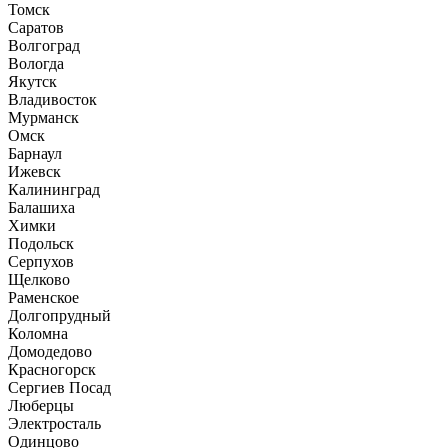
Томск
Саратов
Волгоград
Вологда
Якутск
Владивосток
Мурманск
Омск
Барнаул
Ижевск
Калининград
Балашиха
Химки
Подольск
Серпухов
Щелково
Раменское
Долгопрудный
Коломна
Домодедово
Красногорск
Сергиев Посад
Люберцы
Электросталь
Одинцово