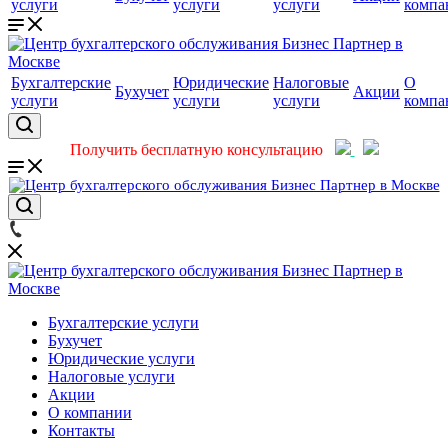
услуги
услуги
услуги
компа
Бухгалтерские
Юридические
Налоговые
О
Бухучет
Акции
услуги
услуги
услуги
компа
Получить бесплатную консультацию
Бухгалтерские услуги
Бухучет
Юридические услуги
Налоговые услуги
Акции
О компании
Контакты