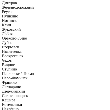
Дмитров
Железнодорожный
Реутов
Пушкино
Ногинск
Клин
Жуковский
Лобня
Орехово-Зуево
Дубна
Егорьевск
Ивантеевка
Воскресенск
Чехов
Видное
Ступино
Павловский Посад
Наро-Фоминск
Фрязино
Лыткарино
Дзержинский
Солнечногорск
Кашира
Котельники
Нахабино