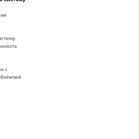
ния
истему
анность
х с
ебителей