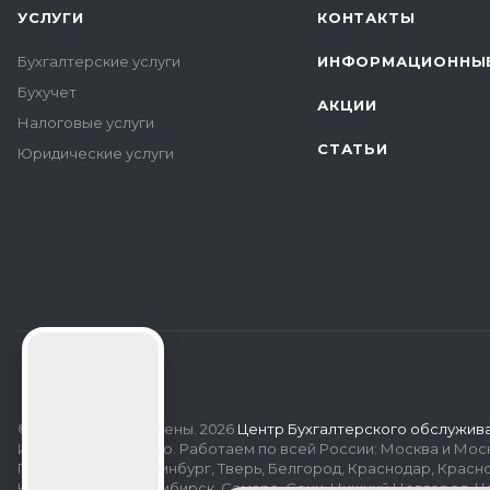
УСЛУГИ
КОНТАКТЫ
Бухгалтерские услуги
ИНФОРМАЦИОННЫЕ
Бухучет
АКЦИИ
Налоговые услуги
СТАТЬИ
Юридические услуги
© Все права защищены. 2026
Центр Бухгалтерского обслужив
ИП и ООО недорого. Работаем по всей России: Москва и Моск
Петербург, Екатеринбург, Тверь, Белгород, Краснодар, Красн
Казань, Уфа, Новосибирск, Самара, Сочи, Нижний Новгород, Ч