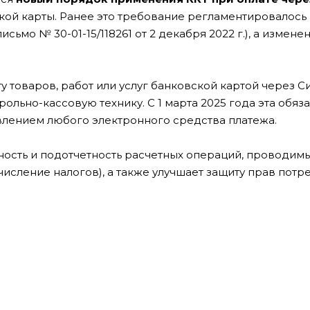
кой карты. Ранее это требование регламентировалось
мо № 30-01-15/118261 от 2 декабря 2022 г.), а измене
у товаров, работ или услуг банковской картой через С
ольно-кассовую технику. С 1 марта 2025 года эта обяз
влением любого электронного средства платежа.
сть и подотчетность расчетных операций, проводимы
исление налогов), а также улучшает защиту прав потр