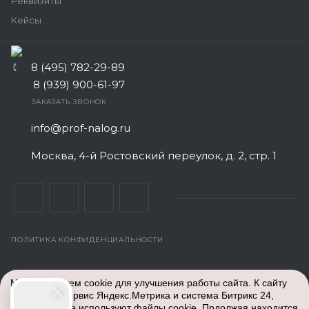
Реквизиты
Кейсы
8 (495) 782-29-89
8 (939) 900-61-97
ЗАКАЗАТЬ ЗВОНОК
info@prof-nalog.ru
Москва, 4-й Ростовский переулок, д. 2, стр. 1
ПОЛИТИКА КОНФИДЕНЦИАЛЬНОСТИ
© Все права защищены. 2026
Центр Бухгалтерского
Мы используем cookie для улучшения работы сайта. К сайту
обслуживания
- аутсорсинг бух услуг для ИП и ООО
подключен сервис Яндекс.Метрика и система Битрикс 24,
недорого. Работаем по всей России: Москва и Московская
которые также используют файлы cookie. Прдолжая находится